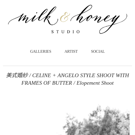
跳
至
主
要
內
容
GALLERIES
ARTIST
SOCIAL
美式婚紗 / CELINE + ANGELO STYLE SHOOT WITH
FRAMES OF BUTTER / Elopement Shoot