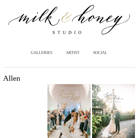
跳
至
主
要
內
容
GALLERIES
ARTIST
SOCIAL
Allen