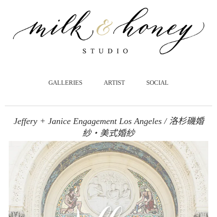
跳
至
主
要
內
容
GALLERIES
ARTIST
SOCIAL
Jeffery + Janice Engagement Los Angeles / 洛杉磯婚
紗・美式婚紗