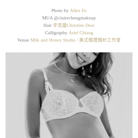
Photo by
Allen Fu
MUA @clairechengmakeup
Hair
辛克璇Christine Dear
Calligraphy
Ariel Chiang
Venue
Milk and Honey Studio / 美式婚禮婚紗工作室