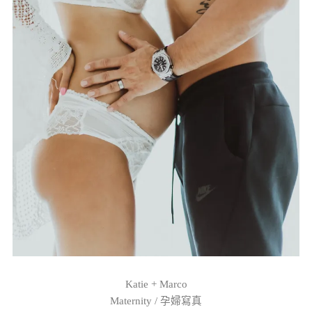
Katie + Marco
Maternity / 孕婦寫真