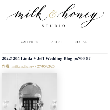
跳
Post
至
navigation
主
要
內
容
GALLERIES
ARTIST
SOCIAL
20221204 Linda + Jeff Wedding Blog px700-87
作者:
milkandhoney
/
27/05/2025