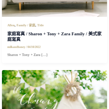
,
,
Allen
Family / 家庭
Title
家庭寫真 / Sharon + Tony + Zara Family / 美式家
庭寫真
milkandhoney
/
04/10/2022
Sharon + Tony + Zara […]