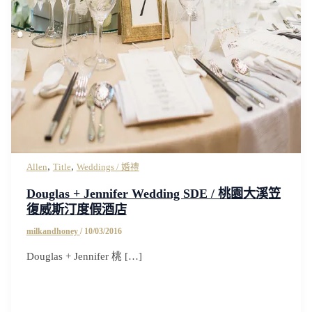
,
,
Allen
Title
Weddings / 婚禮
Douglas + Jennifer Wedding SDE / 桃園大溪笠
復威斯汀度假酒店
milkandhoney
/
10/03/2016
Douglas + Jennifer 桃 […]