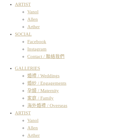
ARTIST
Vanol
Allen
Arther
SOCIAL
Facebook
Instagram
Contact / 聯絡我們
GALLERIES
婚禮 / Weddings
婚紗 / Engagements
孕婦 / Maternity
家庭 / Family
海外婚禮 / Overseas
ARTIST
Vanol
Allen
Arther