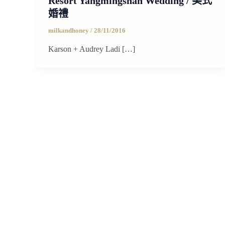
Resort Yangmingshan Wedding / 美式
婚禮
milkandhoney
/
28/11/2016
Karson + Audrey Ladi […]