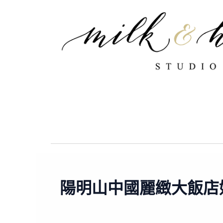
跳
至
主
要
內
容
陽明山中國麗緻大飯店