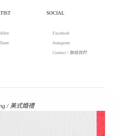
TIST
SOCIAL
Allen
Facebook
Team
Instagram
Contact / 聯絡我們
chung / 美式婚禮