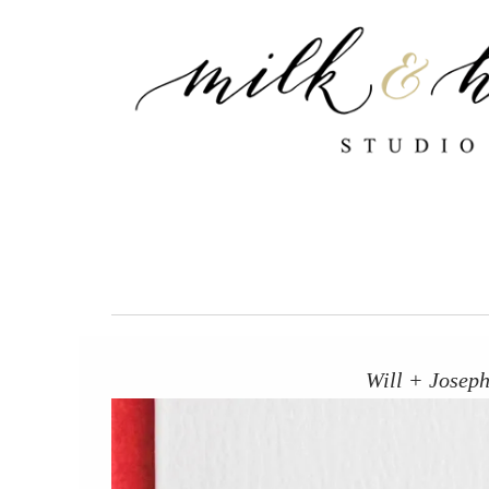
跳
至
主
要
內
容
Will + Jose