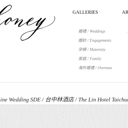
GALLERIES
AR
婚禮 / Weddings
婚紗 / Engagements
孕婦 / Maternity
家庭 / Family
海外婚禮 / Overseas
phine Wedding SDE / 台中林酒店 / The Lin Hotel Tai