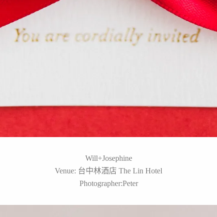
Will+Josephine
Venue: 台中林酒店 The Lin Hotel
Photographer:Peter